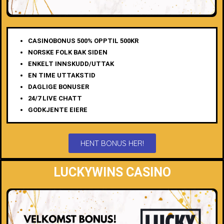
CASINOBONUS 500% OPPTIL 500KR
NORSKE FOLK BAK SIDEN
ENKELT INNSKUDD/UTTAK
EN TIME UTTAKSTID
DAGLIGE BONUSER
24/7 LIVE CHATT
GODKJENTE EIERE
HENT BONUS HER!
LUCKYWINS CASINO