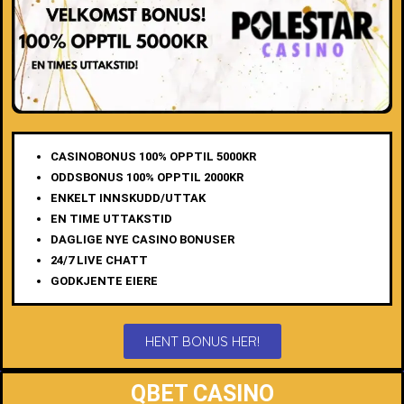
CASINOBONUS 100% OPPTIL 5000KR
ODDSBONUS 100% OPPTIL 2000KR
ENKELT INNSKUDD/UTTAK
EN TIME UTTAKSTID
DAGLIGE NYE CASINO BONUSER
24/7 LIVE CHATT
GODKJENTE EIERE
HENT BONUS HER!
QBET CASINO