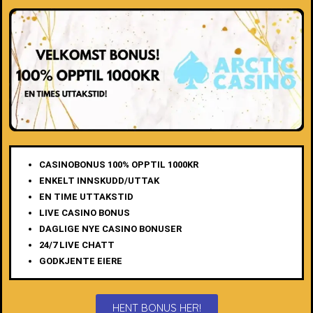
CASINOBONUS 100% OPPTIL 1000KR
ENKELT INNSKUDD/UTTAK
EN TIME UTTAKSTID
LIVE CASINO BONUS
DAGLIGE NYE CASINO BONUSER
24/7 LIVE CHATT
GODKJENTE EIERE
HENT BONUS HER!