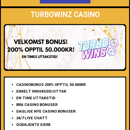
TURBOWINZ CASINO
CASINOBONUS 200% OPPTIL 50.000KR
ENKELT INNSKUDD/UTTAK
EN TIME UTTAKSTID
BRA CASINO BONUSER
DAGLIGE NYE CASINO BONUSER
24/7 LIVE CHATT
GODKJENTE EIERE