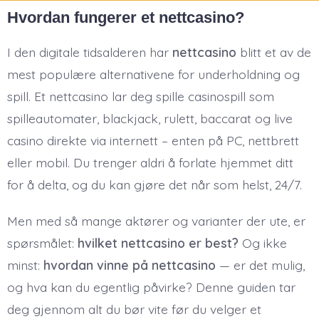
Hvordan fungerer et nettcasino?
I den digitale tidsalderen har
nettcasino
blitt et av de
mest populære alternativene for underholdning og
spill. Et nettcasino lar deg spille casinospill som
spilleautomater, blackjack, rulett, baccarat og live
casino direkte via internett – enten på PC, nettbrett
eller mobil. Du trenger aldri å forlate hjemmet ditt
for å delta, og du kan gjøre det når som helst, 24/7.
Men med så mange aktører og varianter der ute, er
spørsmålet:
hvilket nettcasino er best?
Og ikke
minst:
hvordan vinne på nettcasino
— er det mulig,
og hva kan du egentlig påvirke? Denne guiden tar
deg gjennom alt du bør vite før du velger et