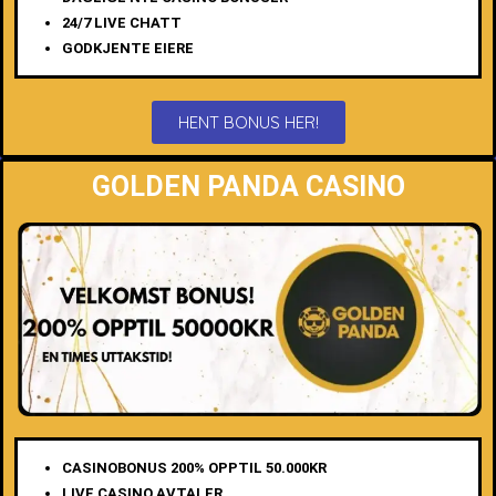
24/7 LIVE CHATT
GODKJENTE EIERE
HENT BONUS HER!
GOLDEN PANDA CASINO
CASINOBONUS 200% OPPTIL 50.000KR
LIVE CASINO AVTALER