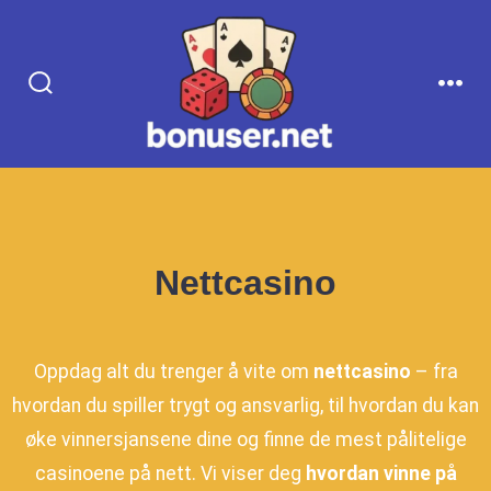
Nettcasino
Oppdag alt du trenger å vite om
nettcasino
– fra
hvordan du spiller trygt og ansvarlig, til hvordan du kan
øke vinnersjansene dine og finne de mest pålitelige
casinoene på nett. Vi viser deg
hvordan vinne på