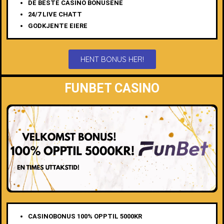
DE BESTE CASINO BONUSENE
24/7 LIVE CHATT
GODKJENTE EIERE
HENT BONUS HER!
FUNBET CASINO
CASINOBONUS 100% OPPTIL 5000KR