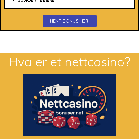
GODKJENTE EIERE
HENT BONUS HER!
Hva er et nettcasino?