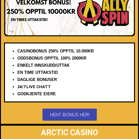
CASINOBONUS 250% OPPTIL 10.000KR
ODDSBONUS OPPTIL 100% 2000KR
ENKELT INNSKUDD/UTTAK
EN TIME UTTAKSTID
DAGLIGE BONUSER
24/7 LIVE CHATT
GODKJENTE EIERE
HENT BONUS HER!
ARCTIC CASINO