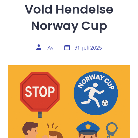
Vold Hendelse
Norway Cup
Dato
Innleggets
Av
31. juli 2025
for
forfatter
innlegg