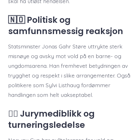
skal ha utløst hendelsen.
🇳🇴 Politisk og
samfunnsmessig reaksjon
Statsminister Jonas Gahr Støre uttrykte sterk
misnøye og avsky mot vold på en barne- og
ungdomsarena. Han fremhevet betydningen av
trygghet og respekt i slike arrangementer. Også
politikere som Sylvi Listhaug fordømmer
handlingen som helt uakseptabel.
🧑‍⚖️ Jurymediblikk og
turneringsledelse